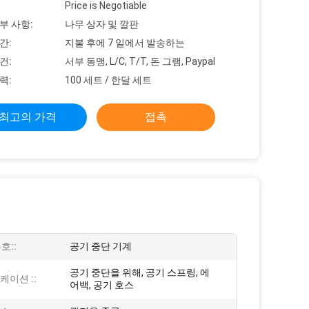
Price is Negotiable
부 사항:
나무 상자 및 깔판
간:
지불 후에 7 일에서 발송하는
건:
서부 동맹, L/C, T/T, 돈 그램, Paypal
력:
100 세트 / 한달 세트
최고의 가격
접촉
호::
공기 중단 기계
공기 중단을 위해, 공기 스프링, 에
케이션 ::
어백, 공기 호스