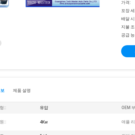
가격:
포장 세
배달 시
지불 조
공급 능
정보
제품 설명
형::
유압
OEM 부
원::
애플 리
4Kw