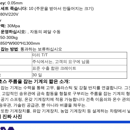
cy:
0.05mm
 세트 죽습니다:
10 (주문을 받아서 만들어지는 크기)
80V/220V
w
력:
30Mpa
 운영하십시오:
, 자동의 페달 수동
250-300kg
850*W900*H1300mm
 잡는 방법
: 통과하는 보류하십시오
미리 T/T
주식에서는, 고객의 요구에 납품
표준 수출 합판 크레이트
:
30 일
호스 주름을 잡는 기계의 짧은 소개:
 잡는 기계는 수력을 통해 고무, 플라스틱 및 강철 반지를 연결합니다. 그
및 고압적인 송유관에 금속 합동을 형철로 구부리는 주름을 잡는 기계의 형
공기 스프링, 온갖 기계장치에 적용 가능합니다 건축 이음쇠와 온수 관의 
 송유관, 가솔린 공급관, 뿐 아니라 버클을 채우는.
 또한 기계장치를, 유압 기계장치, 농업 기계장치 등 설계하는 차량에서 
 진짜 사진