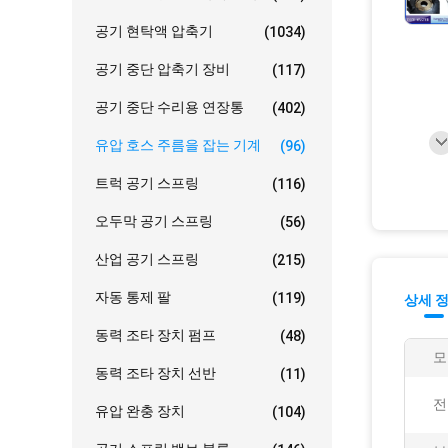
공기 현탁액 압축기
(1034)
공기 중단 압축기 장비
(117)
공기 중단 수리용 연장통
(402)
유압 호스 주름을 잡는 기계
(96)
트럭 공기 스프링
(116)
오두막 공기 스프링
(56)
산업 공기 스프링
(215)
자동 통제 팔
(119)
상세 
동력 조타 장치 펌프
(48)
모
동력 조타 장치 선반
(11)
전
유압 완충 장치
(104)