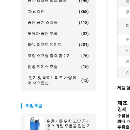
공기 스프링 밸브 블록
(146)
보
차 냉각팬
(368)
주
중단 공기 스프링
(118)
패
도요타 중단 부속
(32)
주
파워 리프트 게이트
(201)
전
코일 스프링 충격 흡수기
(76)
중
전송 케이스 조립
(15)
강
전기 및 하이브리드 차량 에
(12)
어 서스펜션...
제품 
제조 
제일 제품
명세
주름을
완충기를 위한 고압 공기
최대 개
호스 유압 주름을 잡는 기
주름을