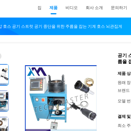
집
제품
비디오
회사 소개
문의하기
압 호스 공기 스트럿 공기 중단을 위한 주름을 잡는 기계 호스 뇌관집게
공기 
름을 
제품 상
원래 장
브랜드 
모델 번
결제 및
최소 주