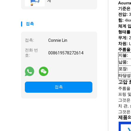
계
Acurra
기준은
전압:
3
힘:
4k
접촉
체계 압
형태를
무게:
접촉:
Connie Lin
차원:
L
주름을
전화 번
008619578272614
호:
지불:
납품:
포장:
타당성
고압 
접촉
주름을
프링 
그것은 
치 관,
그것은
제품의