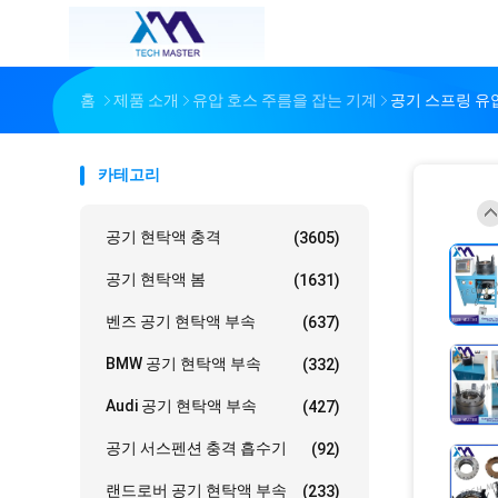
홈
제품 소개
유압 호스 주름을 잡는 기계
공기 스프링 유
카테고리
공기 현탁액 충격
(3605)
공기 현탁액 봄
(1631)
벤즈 공기 현탁액 부속
(637)
BMW 공기 현탁액 부속
(332)
Audi 공기 현탁액 부속
(427)
공기 서스펜션 충격 흡수기
(92)
랜드로버 공기 현탁액 부속
(233)