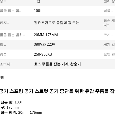
증 ::
1 년
원래 장
름을 잡는 힘::
납품::
100t
표준 
키지::
필요조건으로 중립 패킹 또는
다::
름을 잡는 범위::
크기::
20MM-175MM
압 ::
380V와 220V
체계 압
량 ::
모델 번
250-350KG
조하다:
호스 주름을 잡는 기계
,
완충기
설명
공기 스프링 공기 스트럿 공기 중단을 위한 유압 주름을 
 잡는
힘:
100T
구:
175mm
 잡는
범위:
20mm-175mm