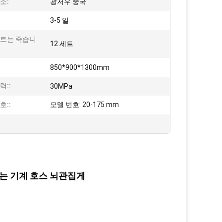
소:
광저우 중국
3-5 일
세트는 죽습니
12 세트
850*900*1300mm
력::
30MPa
호::
모델 번호: 20-175 mm
잡는 기계 호스 뇌관집게