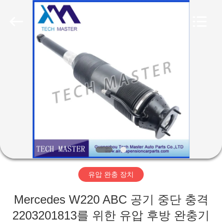
Copyright
©
2015
-
2026
Guangzhou
Tech
master
집
auto
parts
co.ltd.
All
Rights
Reserved.
제
품
비
디
유압 완충 장치
오
Mercedes W220 ABC 공기 중단 충격
2203201813를 위한 유압 후방 완충기
회