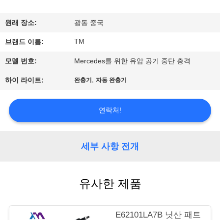
사
원래 장소:
광동 중국
소
TM
브랜드 이름:
개
모델 번호:
Mercedes를 위한 유압 공기 중단 충격
,
하이 라이트:
완충기
자동 완충기
공
장
연락처!
견
학
세부 사항 전개
품
유사한 제품
질
E62101LA7B 닛산 패트