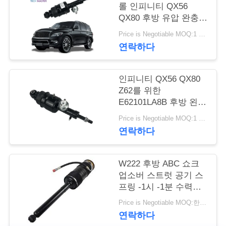
관
롤 인피니티 QX56
리
QX80 후방 유압 완충
버팀대
Price is Negotiable MOQ:1 PC
연락하다
문
의
인피니티 QX56 QX80
Z62를 위한
하
E62101LA8B 후방 왼쪽
기
우측 유압 완충 버팀대
Price is Negotiable MOQ:1 PC
연락하다
소
W222 후방 ABC 쇼크
식
업소버 스트럿 공기 스
프링 -1시 -1분 수력
Abc 중단 충격
Price is Negotiable MOQ:한대 pc / PC
조
연락하다