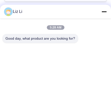
회
를
Liz Li
모든
요
5:28 AM
청
공기 현탁액 충격
공기 현탁액 봄
Good day, what product are you looking for?
하
벤즈 공기 현탁액 부
BMW 공기 현탁액 부
다
속
속
사
Audi 공기 현탁액 부
공기 서스펜션 충격
속
흡수기
이
트
랜드로버 공기 현탁
공기 현탁액 압축기
액 부속
맵