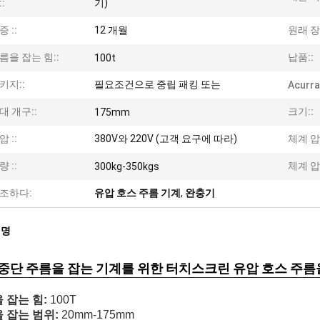
:
기)
증 ::
12 개월
원래 장
름을 잡는 힘::
납품::
100t
키지::
필요조건으로 중립 패킹 또는
Acurra
대 개구::
크기::
175mm
압 ::
380V와 220V (고객 요구에 따라)
체계 압
량 ::
체계 압
300kg-350kgs
조하다:
유압 호스 주름 기계
,
완충기
설명
중단 주름을 잡는 기계를 위한 터치스크린 유압 호스 주름
 잡는 힘:
100T
 잡는 범위:
20mm-175mm