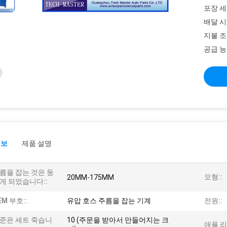
포장 세
배달 시
지불 조
공급 능
정보
제품 설명
름을 잡는 것은 둥
모형::
20MM-175MM
게 되었습니다::
EM 부호::
유압 호스 주름을 잡는 기계
전원::
준은 세트 죽습니
10 (주문을 받아서 만들어지는 크
애플 리