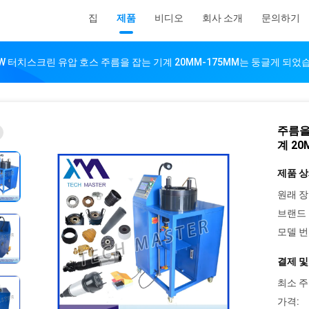
집
제품
비디오
회사 소개
문의하기
W 터치스크린 유압 호스 주름을 잡는 기계 20MM-175MM는 둥글게 되었
주름을
계 2
제품 상
원래 장
브랜드 
모델 번
결제 및
최소 주
가격: