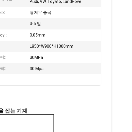
Audi, VW, Toyato, LandRove
소:
광저우 중국
3-5 일
cy::
0.05mm
L850*W900*H1300mm
력::
30MPa
력::
30 Mpa
을 잡는 기계