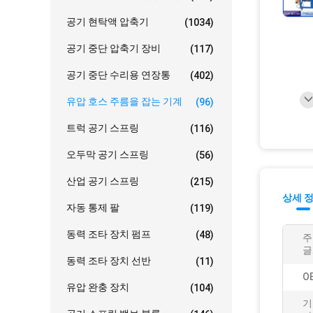
공기 현탁액 압축기
(1034)
공기 중단 압축기 장비
(117)
공기 중단 수리용 연장통
(402)
유압 호스 주름을 잡는 기계
(96)
트럭 공기 스프링
(116)
오두막 공기 스프링
(56)
산업 공기 스프링
(215)
상세 
자동 통제 팔
(119)
동력 조타 장치 펌프
(48)
주
글
동력 조타 장치 선반
(11)
O
유압 완충 장치
(104)
기