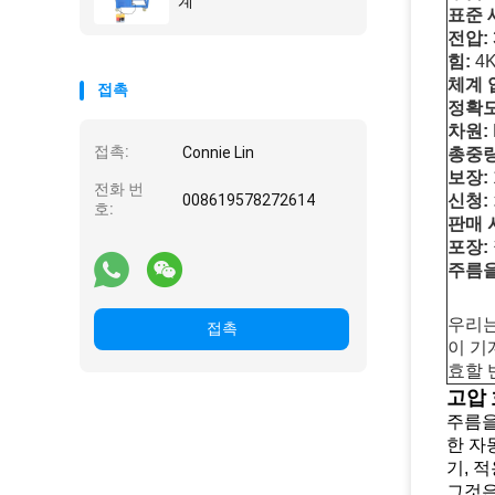
계
표준 
전압:
힘:
4
체계 
접촉
정확도
차원:
접촉:
Connie Lin
총중량
보장:
전화 번
008619578272614
신청:
호:
판매 
포장:
주름을
우리는
접촉
이 기
효할 
고압 
주름을
한 자
기, 
그것은