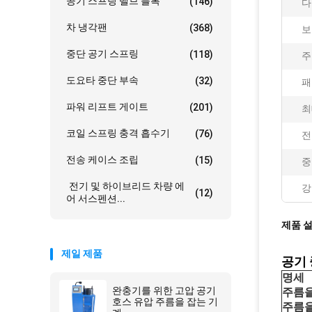
공기 스프링 밸브 블록
(146)
다:
차 냉각팬
(368)
보
중단 공기 스프링
(118)
주
도요타 중단 부속
(32)
패
파워 리프트 게이트
(201)
최
코일 스프링 충격 흡수기
(76)
전
전송 케이스 조립
(15)
중
전기 및 하이브리드 차량 에
강
(12)
어 서스펜션...
제품 
제일 제품
공기 
명세
완충기를 위한 고압 공기
주름을
호스 유압 주름을 잡는 기
주름을