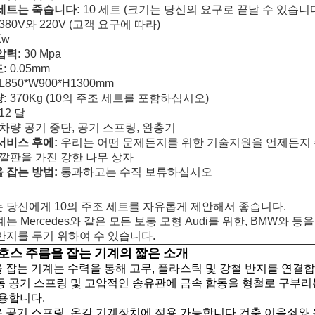
세트는 죽습니다:
10 세트 (크기는 당신의 요구로 끝날 수 있습니
380V와 220V (고객 요구에 따라)
Kw
압력:
30 Mpa
:
0.05mm
L850*W900*H1300mm
:
370Kg (10의 주조 세트를 포함하십시오)
12 달
차량 공기 중단, 공기 스프링, 완충기
서비스 후에:
우리는 어떤 문제든지를 위한 기술지원을 언제든지
깔판을 가진 강한 나무 상자
 잡는 방법:
통과하고는 수직 보류하십시오
 당신에게 10의 주조 세트를 자유롭게 제안해서 좋습니다.
계는 Mercedes와 같은 모든 보통 모형 Audi를 위한, BMW와 
반지를 두기 위하여 수 있습니다.
호스 주름을 잡는 기계의 짧은 소개
 잡는 기계는 수력을 통해 고무, 플라스틱 및 강철 반지를 연결
동 공기 스프링 및 고압적인 송유관에 금속 합동을 형철로 구부리
적용합니다.
 공기 스프링, 온갖 기계장치에 적용 가능합니다 건축 이음쇠와 온