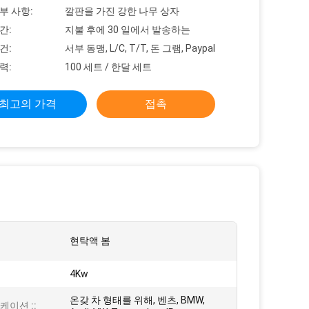
부 사항:
깔판을 가진 강한 나무 상자
간:
지불 후에 30 일에서 발송하는
건:
서부 동맹, L/C, T/T, 돈 그램, Paypal
력:
100 세트 / 한달 세트
최고의 가격
접촉
현탁액 봄
4Kw
온갖 차 형태를 위해, 벤츠, BMW,
케이션 ::