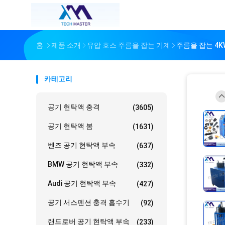
홈
제품 소개
유압 호스 주름을 잡는 기계
주름을 잡는 4K
카테고리
공기 현탁액 충격
(3605)
공기 현탁액 봄
(1631)
벤즈 공기 현탁액 부속
(637)
BMW 공기 현탁액 부속
(332)
Audi 공기 현탁액 부속
(427)
공기 서스펜션 충격 흡수기
(92)
랜드로버 공기 현탁액 부속
(233)