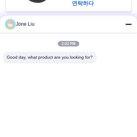
회
연락하다
를
요
Jone Liu
모든
청
2:02 PM
하
공기 현탁액 충격
공기 현탁액 봄
Good day, what product are you looking for?
다
벤즈 공기 현탁액 부
BMW 공기 현탁액 부
속
속
사
Audi 공기 현탁액 부
공기 서스펜션 충격
이
속
흡수기
트
랜드로버 공기 현탁
맵
공기 현탁액 압축기
액 부속