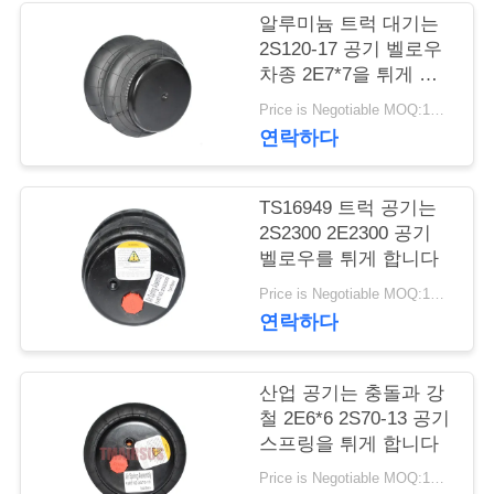
관
알루미늄 트럭 대기는
리
2S120-17 공기 벨로우
차종 2E7*7을 튀게 합
니다
Price is Negotiable MOQ:1대 pc
문
연락하다
의
하
TS16949 트럭 공기는
2S2300 2E2300 공기
기
벨로우를 튀게 합니다
Price is Negotiable MOQ:1대 pc
연락하다
소
식
산업 공기는 충돌과 강
철 2E6*6 2S70-13 공기
스프링을 튀게 합니다
조
Price is Negotiable MOQ:1대 pc