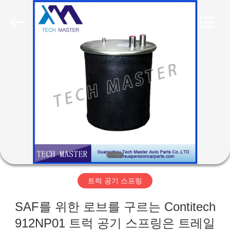
Copyright
©
2015
-
2026
Guangzhou
Tech
master
집
auto
parts
co.ltd.
All
Rights
Reserved.
제
품
비
디
트럭 공기 스프링
오
SAF를 위한 로브를 구르는 Contitech
912NP01 트럭 공기 스프링은 트레일
회