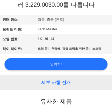
러 3.229.0030.00를 나릅니다
사
소
원래 장소:
광동, 중국 (본토)
개
Tech Master
브랜드 이름:
1K 19L-14
모델 번호:
공
,
하이 라이트:
트럭 공기 현탁액
픽업 트럭을 위한 공기 스프링
장
견
연락처!
학
세부 사항 전개
품
유사한 제품
질