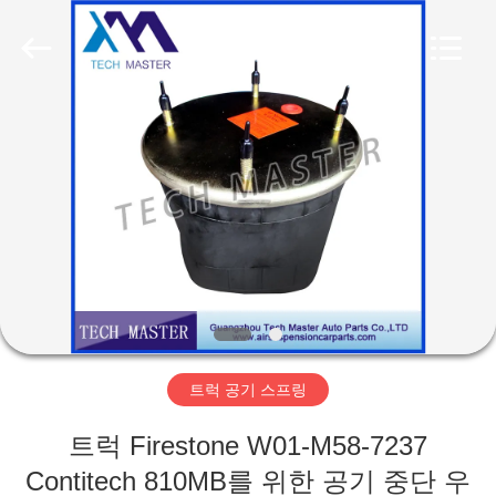
Copyright
©
2015
-
2026
Guangzhou
Tech
master
집
auto
parts
co.ltd.
All
Rights
Reserved.
제
품
비
디
트럭 공기 스프링
오
트럭 Firestone W01-M58-7237
Contitech 810MB를 위한 공기 중단 우
회