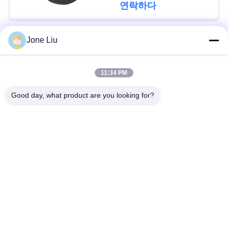
회
연락하다
를
요
Jone Liu
모든
청
11:34 PM
하
공기 현탁액 충격
공기 현탁액 봄
Good day, what product are you looking for?
다
벤즈 공기 현탁액 부
BMW 공기 현탁액 부
속
속
사
Audi 공기 현탁액 부
공기 서스펜션 충격
이
속
흡수기
트
랜드로버 공기 현탁
맵
공기 현탁액 압축기
액 부속