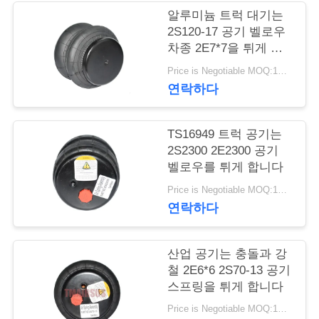
관
알루미늄 트럭 대기는
리
2S120-17 공기 벨로우
차종 2E7*7을 튀게 합
니다
Price is Negotiable MOQ:1대 pc
문
연락하다
의
하
TS16949 트럭 공기는
2S2300 2E2300 공기
기
벨로우를 튀게 합니다
Price is Negotiable MOQ:1대 pc
연락하다
소
식
산업 공기는 충돌과 강
철 2E6*6 2S70-13 공기
스프링을 튀게 합니다
조
Price is Negotiable MOQ:1대 pc