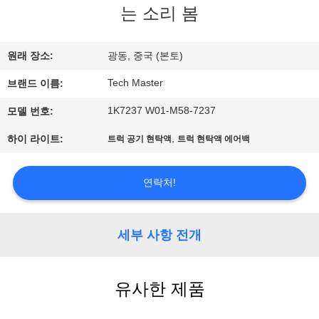
는 소리 봄
사
소
원래 장소:
광동, 중국 (본토)
개
Tech Master
브랜드 이름:
1K7237 W01-M58-7237
모델 번호:
공
,
하이 라이트:
트럭 공기 현탁액
트럭 현탁액 에어백
장
견
연락처!
학
세부 사항 전개
품
유사한 제품
질