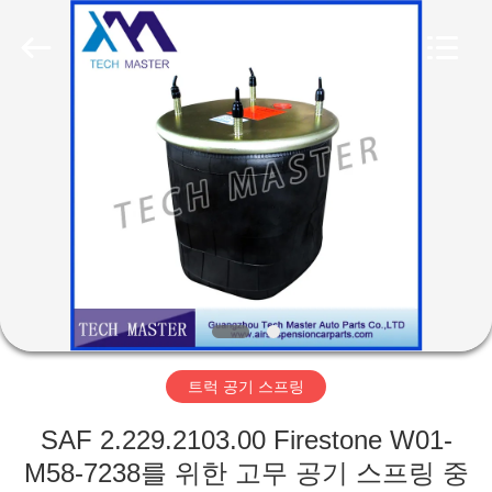
Copyright
©
2015
-
2026
Guangzhou
Tech
master
집
auto
parts
co.ltd.
All
Rights
Reserved.
제
품
비
디
트럭 공기 스프링
오
SAF 2.229.2103.00 Firestone W01-
M58-7238를 위한 고무 공기 스프링 중
회