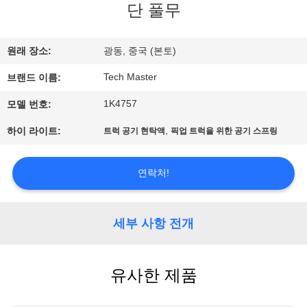
단 풀무
사
소
원래 장소:
광동, 중국 (본토)
개
Tech Master
브랜드 이름:
1K4757
모델 번호:
공
,
하이 라이트:
트럭 공기 현탁액
픽업 트럭을 위한 공기 스프링
장
견
연락처!
학
세부 사항 전개
품
유사한 제품
질