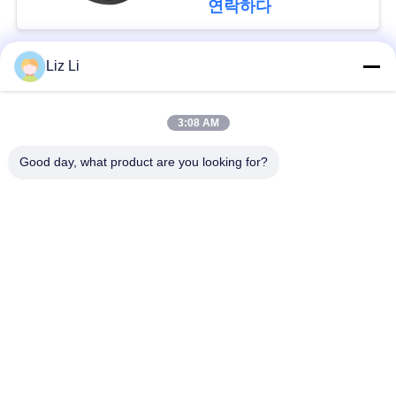
회
연락하다
를
Liz Li
요
모든
청
3:08 AM
공기 현탁액 충격
공기 현탁액 봄
하
Good day, what product are you looking for?
다
벤즈 공기 현탁액 부
BMW 공기 현탁액 부
속
속
사
Audi 공기 현탁액 부
공기 서스펜션 충격
이
속
흡수기
트
랜드로버 공기 현탁
맵
공기 현탁액 압축기
액 부속