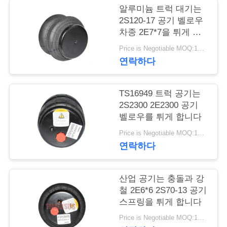
관
알루미늄 트럭 대기는
리
2S120-17 공기 벨로우
차종 2E7*7을 튀게 합
니다
Price is Negotiable MOQ:1대 pc
문
연락하다
의
TS16949 트럭 공기는
하
2S2300 2E2300 공기
기
벨로우를 튀게 합니다
Price is Negotiable MOQ:1대 pc
연락하다
소
식
산업 공기는 충돌과 강
철 2E6*6 2S70-13 공기
스프링을 튀게 합니다
조
Price is Negotiable MOQ:1대 pc