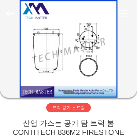
Copyright
©
2015
-
2026
Guangzhou
Tech
master
집
auto
parts
co.ltd.
All
Rights
Reserved.
제
품
비
디
트럭 공기 스프링
오
산업 가스는 공기 탐 트럭 봄
CONTITECH 836M2 FIRESTONE
회