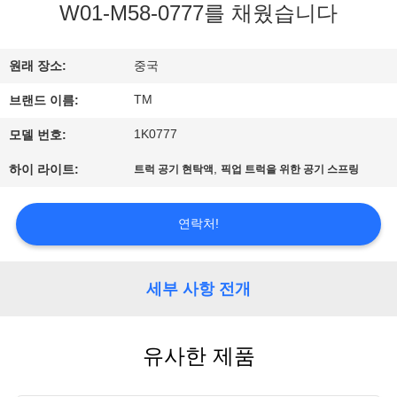
W01-M58-0777를 채웠습니다
사
소
원래 장소:
중국
개
TM
브랜드 이름:
1K0777
모델 번호:
공
,
하이 라이트:
트럭 공기 현탁액
픽업 트럭을 위한 공기 스프링
장
견
연락처!
학
세부 사항 전개
품
유사한 제품
질