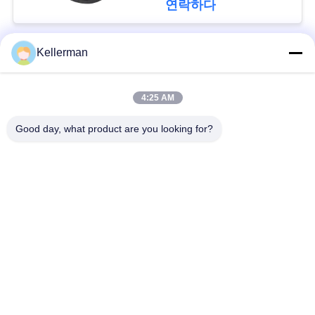
회
연락하다
를
Kellerman
요
모든
청
4:25 AM
공기 현탁액 충격
공기 현탁액 봄
하
Good day, what product are you looking for?
다
벤즈 공기 현탁액 부
BMW 공기 현탁액 부
속
속
사
Audi 공기 현탁액 부
공기 서스펜션 충격
이
속
흡수기
트
랜드로버 공기 현탁
맵
공기 현탁액 압축기
액 부속