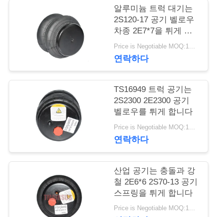
관
알루미늄 트럭 대기는
리
2S120-17 공기 벨로우
차종 2E7*7을 튀게 합
니다
Price is Negotiable MOQ:1대 pc
문
연락하다
의
TS16949 트럭 공기는
하
2S2300 2E2300 공기
기
벨로우를 튀게 합니다
Price is Negotiable MOQ:1대 pc
연락하다
소
식
산업 공기는 충돌과 강
철 2E6*6 2S70-13 공기
스프링을 튀게 합니다
조
Price is Negotiable MOQ:1대 pc