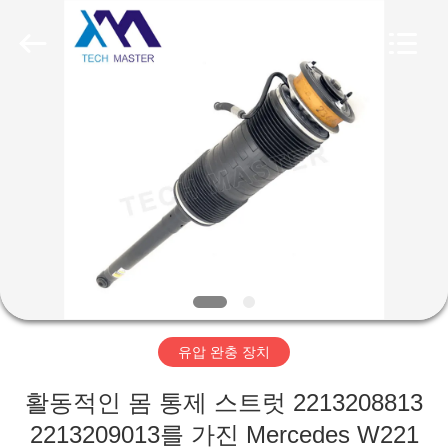
Copyright
©
2015
-
2026
Guangzhou
Tech
master
집
auto
parts
co.ltd.
All
Rights
Reserved.
제
품
비
디
유압 완충 장치
오
활동적인 몸 통제 스트럿 2213208813
2213209013를 가진 Mercedes W221
회