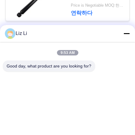
회
Abc 중단 충격
Price is Negotiable MOQ:한대 pc / PC
를
연락하다
요
Liz Li
청
모든
하
9:53 AM
공기 현탁액 충격
공기 현탁액 봄
다
Good day, what product are you looking for?
벤즈 공기 현탁액 부
BMW 공기 현탁액 부
사
속
속
이
Audi 공기 현탁액 부
공기 서스펜션 충격
트
속
흡수기
맵
랜드로버 공기 현탁
공기 현탁액 압축기
액 부속