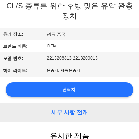
CL/S 종류를 위한 후방 맞은 유압 완충
사
장치
소
개
원래 장소:
광동 중국
OEM
브랜드 이름:
공
2213208813 2213209013
모델 번호:
장
,
하이 라이트:
완충기
자동 완충기
견
연락처!
학
세부 사항 전개
품
질
유사한 제품