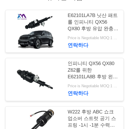
관
리
E62101LA7B 닛산 패트
롤 인피니티 QX56
QX80 후방 유압 완충
문
버팀대
Price is Negotiable MOQ:1 PC
의
연락하다
하
인피니티 QX56 QX80
기
Z62를 위한
E62101LA8B 후방 왼쪽
우측 유압 완충 버팀대
소
Price is Negotiable MOQ:1 PC
연락하다
식
W222 후방 ABC 쇼크
조
업소버 스트럿 공기 스
프링 -1시 -1분 수력