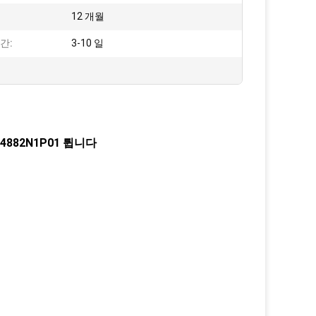
12 개월
간:
3-10 일
 4882N1P01 튑니다