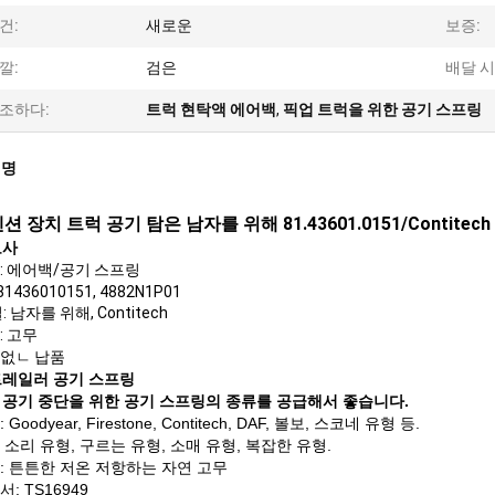
건:
새로운
보증:
깔:
검은
배달 시
조하다:
트럭 현탁액 에어백
,
픽업 트럭을 위한 공기 스프링
설명
 장치 트럭 공기 탐은 남자를 위해 81.43601.0151/Contitech
묘사
:
에어백/공기 스프링
 81436010151, 4882N1P01
: 남자를 위해, Contitech
: 고무
없ㄴ 납품
트레일러 공기 스프링
 공기 중단을 위한 공기 스프링의 종류를 공급해서 좋습니다.
 Goodyear, Firestone, Contitech, DAF, 볼보, 스코네 유형 등.
는 소리 유형, 구르는 유형, 소매 유형, 복잡한 유형.
: 튼튼한 저온 저항하는 자연 고무
: TS16949