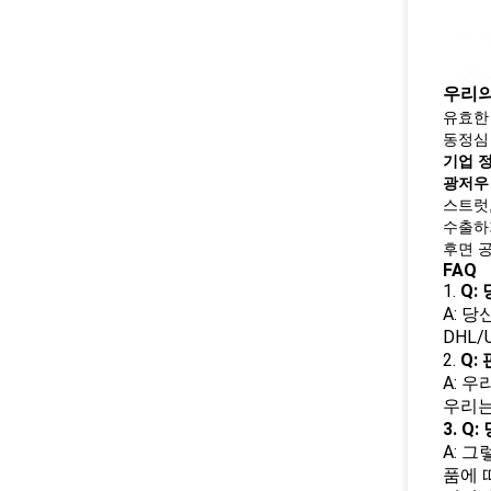
우리의
유효한
동정심
기업 정
광저우 
스트럿,
수출하
후면 
FAQ
1.
Q:
A: 
DHL
2.
Q:
A: 
우리는
3. 
A: 
품에 