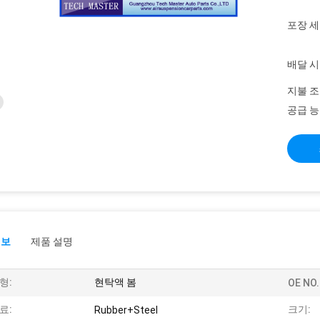
포장 세
배달 시
지불 조
공급 능
정보
제품 설명
형:
현탁액 봄
OE NO.
료:
크기:
Rubber+Steel