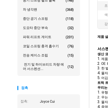
공기 스프링 밸브 블록
(146)
조
차 냉각팬
(368)
색
중단 공기 스프링
(118)
강
도요타 중단 부속
(32)
제품 
파워 리프트 게이트
(201)
코일 스프링 충격 흡수기
(76)
서스펜션
생산 
전송 케이스 조립
(15)
1.
제품
2.
OE:
전기 및 하이브리드 차량 에
(12)
3.
한 벌
어 서스펜션...
4.
물자
5.
어김
트럭 
우리는
접촉
1.
유형:
2. 우
접촉:
Joyce Cui
3.
물자
4.
증명서