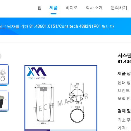
집
제품
비디오
회사 소개
문의하기
남자를 위해 81.43601.0151/Contitech 4882N1P01 튑니다
서스펜
81.43
제품 상
원래 장
브랜드 
모델 번
결제 및
최소 주
가격: