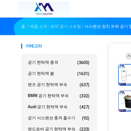
홈
제품 소개
트럭 공기 스프링
서스펜션 장치 트럭 공기 탐은 
카테고리
공기 현탁액 충격
(3605)
공기 현탁액 봄
(1631)
벤즈 공기 현탁액 부속
(637)
BMW 공기 현탁액 부속
(332)
Audi 공기 현탁액 부속
(427)
공기 서스펜션 충격 흡수기
(92)
랜드로버 공기 현탁액 부속
(233)