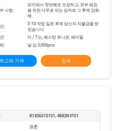
판지에서 첫번째로 포장하고, 외부 패킹
부 사항:
을 위한 나무로 되는 상자로 그 후에 강화
해
3-10 작업 일은 후에 당신의 지불금을 받
간:
았습니다
건:
티 / T는, 웨스턴 유니온, 페이팔
력:
달 당 3,000pcs
최고의 가격
접촉
:
81436010151, 4882N1P01
표준