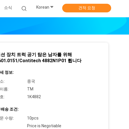
Korean
소식
견적 요청
션 장치 트럭 공기 탐은 남자를 위해
601.0151/Contitech 4882N1P01 튑니다
세 정보:
소:
중국
이름:
TM
호:
1K4882
 배송 조건:
문 수량:
10pcs
Price is Negotiable