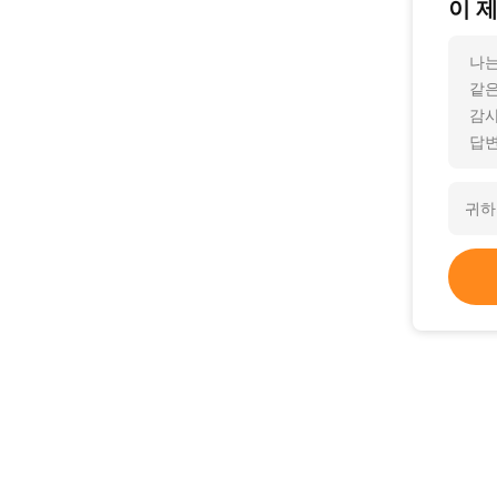
이 
나는
같은
감사
답변