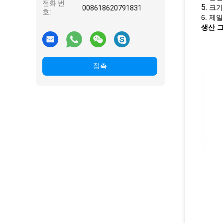
전화 번
5.
크기
008618620791831
호:
6. 제
생산 
접촉