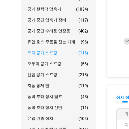
공기 현탁액 압축기
(1034)
공기 중단 압축기 장비
(117)
공기 중단 수리용 연장통
(402)
유압 호스 주름을 잡는 기계
(96)
트럭 공기 스프링
(116)
오두막 공기 스프링
(56)
산업 공기 스프링
(215)
자동 통제 팔
(119)
동력 조타 장치 펌프
(48)
상세 
동력 조타 장치 선반
(11)
유
유압 완충 장치
(104)
자