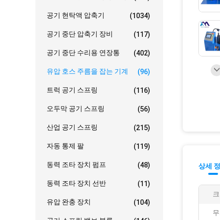
공기 현탁액 압축기
(1034)
공기 중단 압축기 장비
(117)
공기 중단 수리용 연장통
(402)
유압 호스 주름을 잡는 기계
(96)
트럭 공기 스프링
(116)
오두막 공기 스프링
(56)
산업 공기 스프링
(215)
자동 통제 팔
(119)
동력 조타 장치 펌프
(48)
상세 
동력 조타 장치 선반
(11)
크
유압 완충 장치
(104)
무