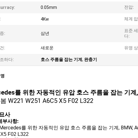
전압:
urracy:
0.05mm
:
체계 압
4Kw
표준 
증:
삼년
다:
건:
새로운
유명 상
조하다:
호스 주름을 잡는 기계
,
완충기
설명
cedes를 위한 자동적인 유압 호스 주름을 잡는 기계, 
봄 W221 W251 A6C5 X5 F02 L322
 묘사
세부사항:
Mercedes
, BMW,
를 위한 자동적인 유압 호스 주름을 잡는 기계
X5 F02 L322