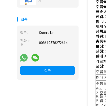
계
주름을
주름을
표준 
전압:
접촉
힘:
3.
체계 
정확도
접촉:
Connie Lin
차원:
전화 번
총중량
008619578272614
호:
보장:
신청:
판매 
가르쳐
포장:
접촉
주름을 
최대 개
주름을
Acurr
기준은
만들어
전압: 
힘: 4