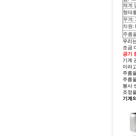
체계 압
형태를
무게: 
차원: 
주름을
우리는 
조금 
공기 
기계 
이라고
주름을
주름을
봉사 
조정을
기계의 