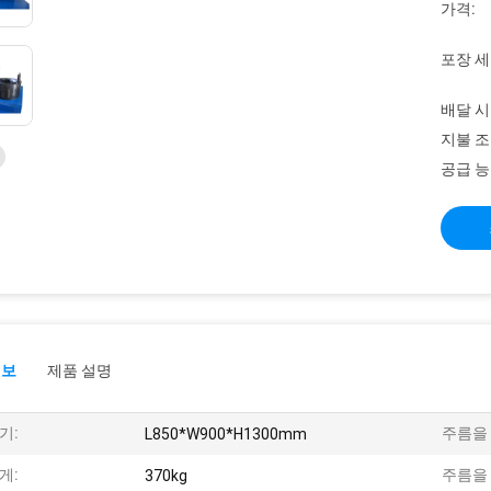
가격:
포장 세
배달 시
지불 조
공급 능
정보
제품 설명
기:
주름을 
L850*W900*H1300mm
게:
주름을 
370kg