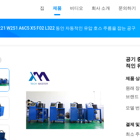
집
제품
비디오
회사 소개
문의하기
21 W251 A6C5 X5 F02 L322 동안 자동적인 유압 호스 주름을 잡는 공구
공기 중
적인 
제품 상
원래 장
브랜드 
모델 번
결제 및
최소 주