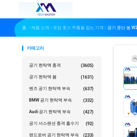
홈
제품 소개
유압 호스 주름을 잡는 기계
공기 중단 봄 W2
카테고리
공기 현탁액 충격
(3605)
공기 현탁액 봄
(1631)
벤즈 공기 현탁액 부속
(637)
BMW 공기 현탁액 부속
(332)
Audi 공기 현탁액 부속
(427)
공기 서스펜션 충격 흡수기
(92)
랜드로버 공기 현탁액 부속
(233)