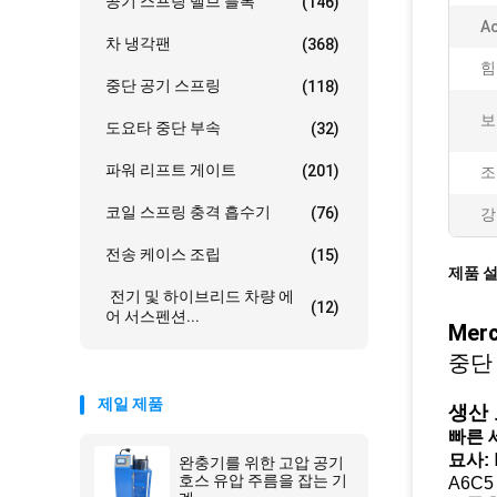
공기 스프링 밸브 블록
(146)
Ac
차 냉각팬
(368)
힘
중단 공기 스프링
(118)
보
도요타 중단 부속
(32)
파워 리프트 게이트
(201)
조
코일 스프링 충격 흡수기
(76)
강
전송 케이스 조립
(15)
제품 
전기 및 하이브리드 차량 에
(12)
어 서스펜션...
Mer
중단 
제일 제품
생산
빠른 
묘사:
완충기를 위한 고압 공기
호스 유압 주름을 잡는 기
A6C5 