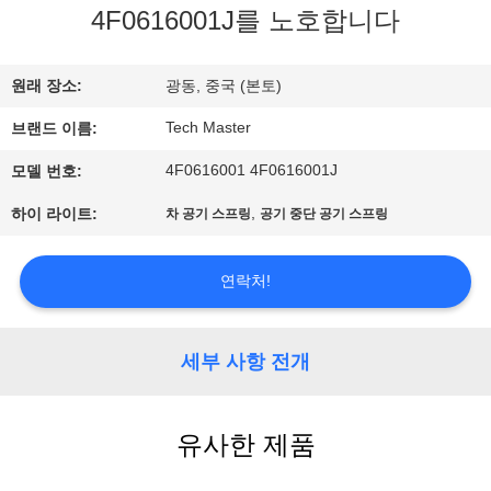
4F0616001J를 노호합니다
사
소
원래 장소:
광동, 중국 (본토)
개
Tech Master
브랜드 이름:
4F0616001 4F0616001J
모델 번호:
공
,
하이 라이트:
차 공기 스프링
공기 중단 공기 스프링
장
견
연락처!
학
세부 사항 전개
품
유사한 제품
질