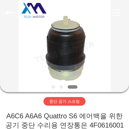
Copyright
©
2015
-
2026
Guangzhou
Tech
master
집
auto
parts
co.ltd.
All
Rights
Reserved.
제
품
비
디
중단 공기 스프링
오
A6C6 A6A6 Quattro S6 에어백을 위한
공기 중단 수리용 연장통은 4F0616001
회