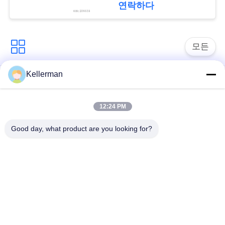
회
연락하다
를
요
모든
청
Kellerman
하
공기 현탁액 충격
공기 현탁액 봄
다
12:24 PM
벤즈 공기 현탁액 부
BMW 공기 현탁액 부
속
속
Good day, what product are you looking for?
사
Audi 공기 현탁액 부
공기 서스펜션 충격
이
속
흡수기
트
랜드로버 공기 현탁
맵
공기 현탁액 압축기
액 부속