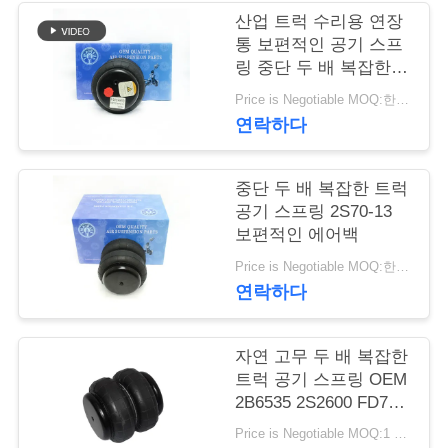
관
산업 트럭 수리용 연장
리
통 보편적인 공기 스프
링 중단 두 배 복잡한
2S70-13
Price is Negotiable MOQ:한대 pc / PC
문
연락하다
의
하
중단 두 배 복잡한 트럭
공기 스프링 2S70-13
기
보편적인 에어백
Price is Negotiable MOQ:한대 pc / PC
연락하다
소
식
자연 고무 두 배 복잡한
트럭 공기 스프링 OEM
2B6535 2S2600 FD70-
조
13
Price is Negotiable MOQ:1 pc/pcs