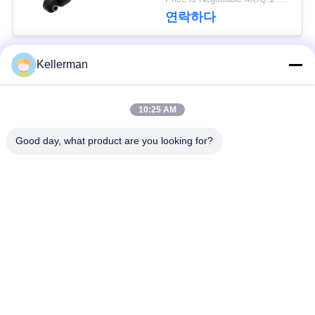
회
프링 충격
연락하다
를
요
Kellerman
모든
청
하
10:25 AM
공기 현탁액 충격
공기 현탁액 봄
다
Good day, what product are you looking for?
벤즈 공기 현탁액 부
BMW 공기 현탁액 부
속
속
사
이
Audi 공기 현탁액 부
공기 서스펜션 충격
속
흡수기
트
맵
랜드로버 공기 현탁
공기 현탁액 압축기
액 부속