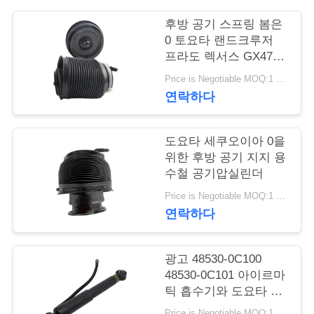
관
후방 공기 스프링 봄은
리
0 토요타 랜드크루저
프라도 렉서스 GX470
아이르마틱 에어백에
문
Price is Negotiable MOQ:1 PC
적합합니다
연락하다
의
하
도요타 세쿠오이아 0을
위한 후방 공기 지지 용
기
수철 공기압실린더
Price is Negotiable MOQ:1 PC
소
연락하다
식
광고 48530-0C100
48530-0C101 아이르마
조
틱 흡수기와 도요타 세
쿠오이아 후방 공기 스
Price is Negotiable MOQ:1 PC