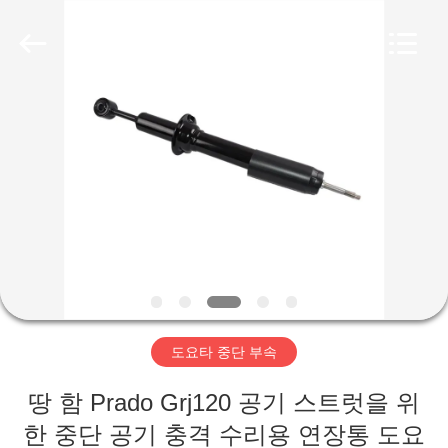
Copyright
©
2015
-
2026
Guangzhou
Tech
master
집
auto
parts
co.ltd.
All
Rights
Reserved.
제
품
비
디
도요타 중단 부속
오
땅 함 Prado Grj120 공기 스트럿을 위
한 중단 공기 충격 수리용 연장통 도요
회