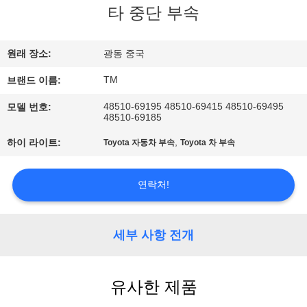
타 중단 부속
사
소
원래 장소:
광동 중국
개
TM
브랜드 이름:
48510-69195 48510-69415 48510-69495
모델 번호:
48510-69185
공
,
하이 라이트:
Toyota 자동차 부속
Toyota 차 부속
장
견
연락처!
학
세부 사항 전개
품
질
유사한 제품