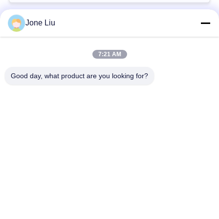
회
를
Jone Liu
모든
요
7:21 AM
청
공기 현탁액 충격
공기 현탁액 봄
Good day, what product are you looking for?
하
벤즈 공기 현탁액 부
BMW 공기 현탁액 부
다
속
속
사
Audi 공기 현탁액 부
공기 서스펜션 충격
속
흡수기
이
트
랜드로버 공기 현탁
공기 현탁액 압축기
액 부속
맵