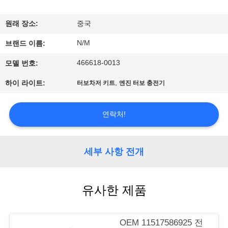
사
원래 장소:
중국
소
N/M
브랜드 이름:
개
466618-0013
모델 번호:
,
하이 라이트:
터보차저 키트
엔진 터보 충전기
공
장
연락처!
견
학
세부 사항 전개
품
유사한 제품
질
OEM 11517586925 전