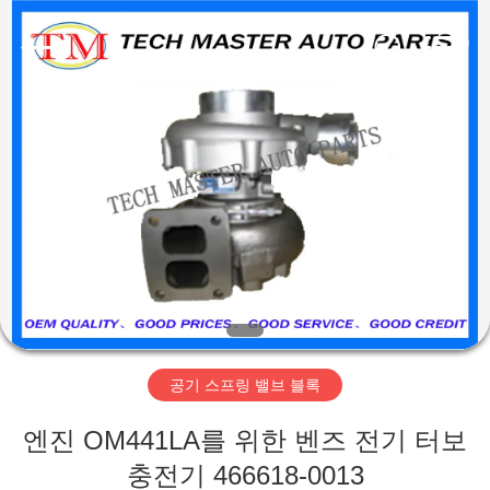
Copyright
©
2015
-
2026
Guangzhou
Tech
master
집
auto
parts
co.ltd.
All
Rights
Reserved.
제
품
비
디
공기 스프링 밸브 블록
오
엔진 OM441LA를 위한 벤즈 전기 터보
충전기 466618-0013
회