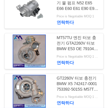
관
기 물 펌프 N52 E65
리
E66 E60 E61 E90 E91
자동 냉각 물 펌프
Price is Negotiable MOQ:1
연락하다
문
의
MT57TU 엔진 터보 충
전기 GTA2260V 터보
하
BMW E53 OE 791044E
기
7791046F
Price is Negotiable MOQ:1 PC
연락하다
소
GT2260V 터보 충전기
식
BMW X5 742417-0001
753392-5015S M57TU
엔진 터보
Price is Negotiable MOQ:1 PC
조
연락하다