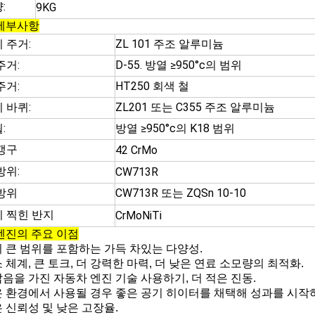
:
9KG
세부사항
 주거:
ZL 101 주조 알루미늄
주거:
D-55. 방열 ≥950°c의 범위
주거:
HT250 회색 철
 바퀴:
ZL201 또는 C355 주조 알루미늄
:
방열 ≥950°c의 K18 범위
갱구
42 CrMo
방위:
CW713R
방위
CW713R 또는 ZQSn 10-10
 찍힌 반지
CrMoNiTi
엔진의 주요 이점
 큰 범위를 포함하는 가득 차있는 다양성.
 체계, 큰 토크, 더 강력한 마력, 더 낮은 연료 소모량의 최적화.
음을 가진 자동차 엔진 기술 사용하기, 더 적은 진동.
 환경에서 사용될 경우 좋은 공기 히이터를 채택해 성과를 시작하
 신뢰성 및 낮은 고장율.