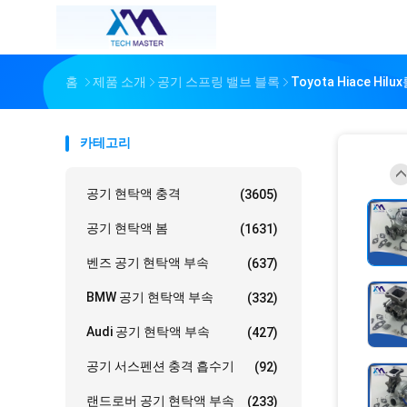
홈
제품 소개
공기 스프링 밸브 블록
Toyota Hiace Hi
카테고리
공기 현탁액 충격
(3605)
공기 현탁액 봄
(1631)
벤즈 공기 현탁액 부속
(637)
BMW 공기 현탁액 부속
(332)
Audi 공기 현탁액 부속
(427)
공기 서스펜션 충격 흡수기
(92)
랜드로버 공기 현탁액 부속
(233)