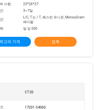
부 사항:
23*26*27
간:
3~7일
L/C, T는 / T, 웨스턴 유니온, MoneyGram
건:
페이팔
력:
일 당 500
최고의 가격
접촉
CT20
호:
17201-54060