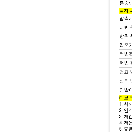
총중량
물자 
압축기
터빈 
방위 
압축기
터빈휠
터빈 
전표 
신뢰 
인발이
터보 
1.
힘의
2.
연소
3.
저잡
4.
저온
5.
좋은