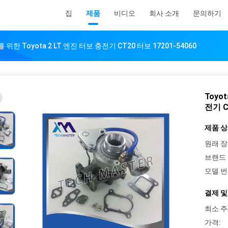
집
제품
비디오
회사 소개
문의하기
lux를 위한 Toyota 2 LT 엔진 터보 충전기 CT20 터보 17201-54060
Toyot
전기 C
제품 상
원래 장
브랜드 
모델 번
결제 및
최소 주
가격: