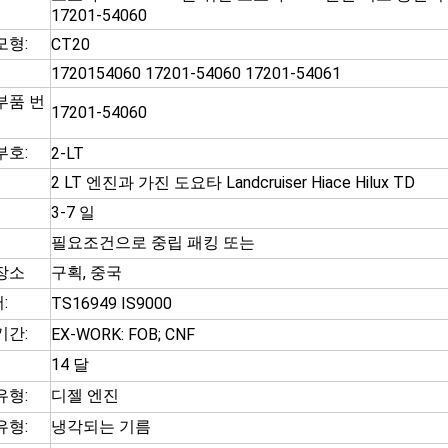
17201-54060
모형:
CT20
1720154060 17201-54060 17201-54061
부품 번
17201-54060
부호:
2-LT
2 LT 엔진과 가진 도요타 Landcruiser Hiace Hilux TD
3-7 일
필요조건으로 중립 패킹 또는
장소
구획, 중국
:
TS16949 IS9000
기간:
EX-WORK: FOB; CNF
14 달
유형:
디젤 엔진
유형:
냉각되는 기름