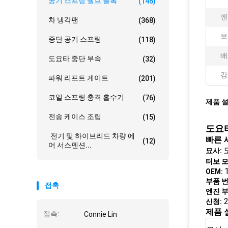
공기 스프링 밸브 블록
(146)
엔
차 냉각팬
(368)
보
중단 공기 스프링
(118)
배
도요타 중단 부속
(32)
강
파워 리프트 게이트
(201)
코일 스프링 충격 흡수기
(76)
제품 
전송 케이스 조립
(15)
도요타
전기 및 하이브리드 차량 에
빠른 
(12)
어 서스펜션...
묘사:
터보 모
OEM:
부품 번
접촉
엔진 부
2
신청:
제품 
접촉:
Connie Lin