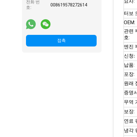
묘사:
전화 번
008619578272614
호:
터보 
OEM:
관련 
호:
접촉
엔진 
신청:
납품:
포장:
원래 
증명서
무역 
보장:
연료 
냉각 