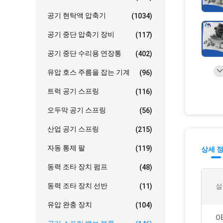
공기 현탁액 압축기
(1034)
공기 중단 압축기 장비
(117)
공기 중단 수리용 연장통
(402)
유압 호스 주름을 잡는 기계
(96)
트럭 공기 스프링
(116)
오두막 공기 스프링
(56)
산업 공기 스프링
(215)
자동 통제 팔
(119)
상세 
동력 조타 장치 펌프
(48)
동력 조타 장치 선반
(11)
설
유압 완충 장치
(104)
O