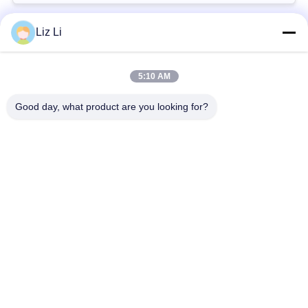
회
를
Liz Li
모든
요
5:10 AM
청
공기 현탁액 충격
공기 현탁액 봄
Good day, what product are you looking for?
하
벤즈 공기 현탁액 부
BMW 공기 현탁액 부
다
속
속
사
Audi 공기 현탁액 부
공기 서스펜션 충격
속
흡수기
이
트
랜드로버 공기 현탁
공기 현탁액 압축기
액 부속
맵