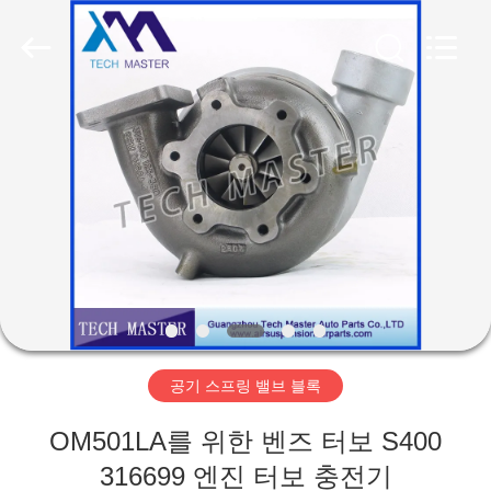
Copyright
©
2015
-
2026
Guangzhou
Tech
master
집
auto
parts
co.ltd.
All
Rights
Reserved.
제
품
비
디
공기 스프링 밸브 블록
오
OM501LA를 위한 벤즈 터보 S400
316699 엔진 터보 충전기
회