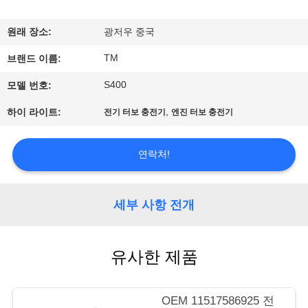
사
원래 장소:
광저우 중국
소
TM
브랜드 이름:
개
S400
모델 번호:
,
하이 라이트:
전기 터보 충전기
엔진 터보 충전기
공
장
연락처!
견
학
세부 사항 전개
품
유사한 제품
질
OEM 11517586925 전