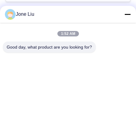
회
를
Jone Liu
모든
요
1:52 AM
청
공기 현탁액 충격
공기 현탁액 봄
Good day, what product are you looking for?
하
벤즈 공기 현탁액 부
BMW 공기 현탁액 부
다
속
속
사
Audi 공기 현탁액 부
공기 서스펜션 충격
속
흡수기
이
트
랜드로버 공기 현탁
공기 현탁액 압축기
액 부속
맵