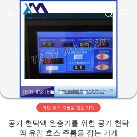
Copyright
©
2015
-
2026
Guangzhou
Tech
master
집
auto
parts
co.ltd.
All
Rights
Reserved.
제
품
비
디
유압 호스 주름을 잡는 기계
오
공기 현탁액 완충기를 위한 공기 현탁
액 유압 호스 주름을 잡는 기계
회