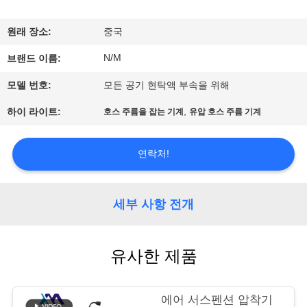
사
원래 장소:
중국
소
N/M
브랜드 이름:
개
모델 번호:
모든 공기 현탁액 부속을 위해
,
하이 라이트:
호스 주름을 잡는 기계
유압 호스 주름 기계
공
장
연락처!
견
학
세부 사항 전개
품
유사한 제품
질
에어 서스펜션 압착기