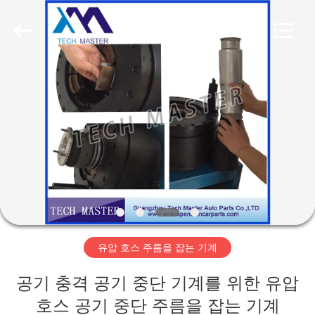
Copyright
©
2015
-
2026
Guangzhou
Tech
master
집
auto
parts
co.ltd.
All
Rights
Reserved.
제
품
비
디
유압 호스 주름을 잡는 기계
오
공기 충격 공기 중단 기계를 위한 유압
호스 공기 중단 주름을 잡는 기계
회