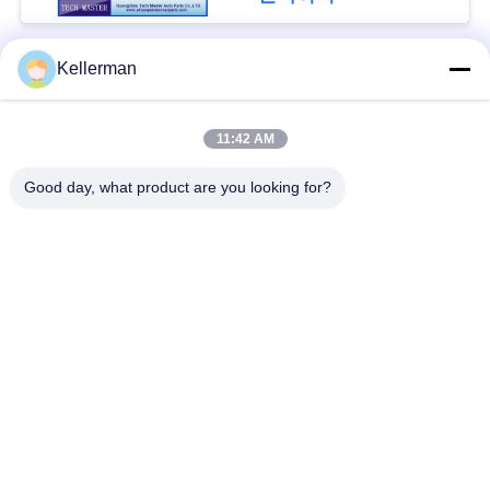
회
를
Kellerman
모든
요
청
11:42 AM
공기 현탁액 충격
공기 현탁액 봄
하
Good day, what product are you looking for?
다
벤즈 공기 현탁액 부
BMW 공기 현탁액 부
속
속
사
Audi 공기 현탁액 부
공기 서스펜션 충격
이
속
흡수기
트
랜드로버 공기 현탁
공기 현탁액 압축기
맵
액 부속