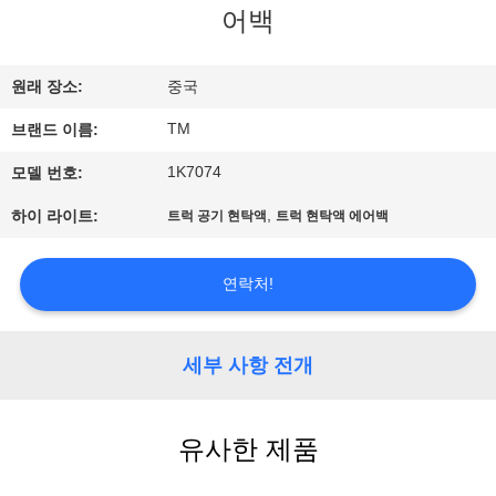
어백
사
소
원래 장소:
중국
개
TM
브랜드 이름:
1K7074
모델 번호:
공
,
하이 라이트:
트럭 공기 현탁액
트럭 현탁액 에어백
장
견
연락처!
학
세부 사항 전개
품
유사한 제품
질