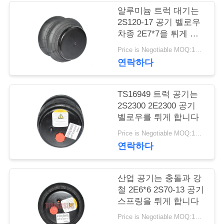
관
알루미늄 트럭 대기는
리
2S120-17 공기 벨로우
차종 2E7*7을 튀게 합
니다
Price is Negotiable MOQ:1대 pc
문
연락하다
의
하
TS16949 트럭 공기는
2S2300 2E2300 공기
기
벨로우를 튀게 합니다
Price is Negotiable MOQ:1대 pc
연락하다
소
식
산업 공기는 충돌과 강
철 2E6*6 2S70-13 공기
스프링을 튀게 합니다
조
Price is Negotiable MOQ:1대 pc