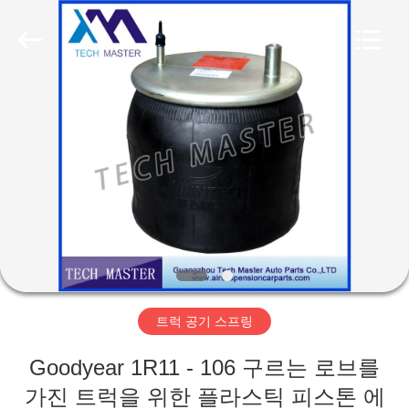
Copyright
©
2015
-
2025
Guangzhou
Tech
master
집
auto
parts
co.ltd.
All
Rights
Reserved.
제
품
비
디
트럭 공기 스프링
오
Goodyear 1R11 - 106 구르는 로브를
가진 트럭을 위한 플라스틱 피스톤 에
회