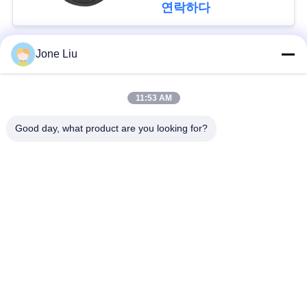
회
연락하다
를
요
Jone Liu
모든
청
11:53 AM
하
공기 현탁액 충격
공기 현탁액 봄
Good day, what product are you looking for?
다
벤즈 공기 현탁액 부
BMW 공기 현탁액 부
속
속
사
Audi 공기 현탁액 부
공기 서스펜션 충격
이
속
흡수기
트
랜드로버 공기 현탁
맵
공기 현탁액 압축기
액 부속