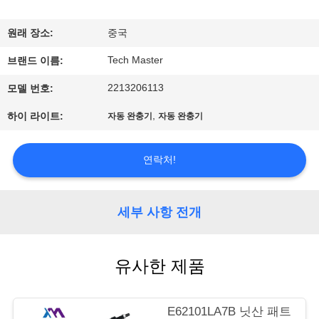
사
원래 장소:
중국
소
Tech Master
브랜드 이름:
개
2213206113
모델 번호:
,
하이 라이트:
자동 완충기
자동 완충기
공
장
연락처!
견
학
세부 사항 전개
품
유사한 제품
질
E62101LA7B 닛산 패트