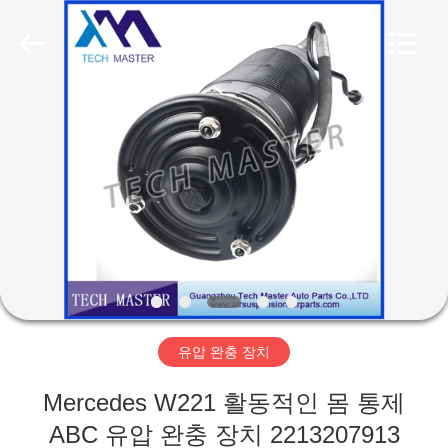
Copyright
©
2015
-
2026
Guangzhou
Tech
master
집
auto
parts
co.ltd.
All
Rights
Reserved.
제
품
비
디
유압 완충 장치
오
Mercedes W221 활동적인 몸 통제
ABC 유압 완충 장치 2213207913
회