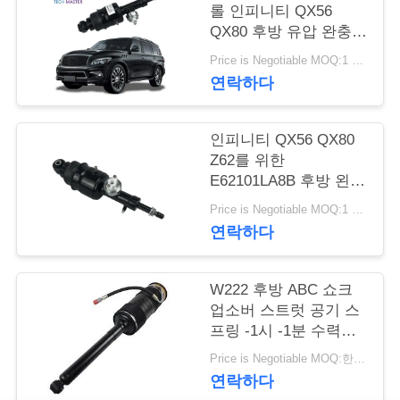
관
롤 인피니티 QX56
리
QX80 후방 유압 완충
버팀대
Price is Negotiable MOQ:1 PC
연락하다
문
의
인피니티 QX56 QX80
Z62를 위한
하
E62101LA8B 후방 왼쪽
기
우측 유압 완충 버팀대
Price is Negotiable MOQ:1 PC
연락하다
소
W222 후방 ABC 쇼크
식
업소버 스트럿 공기 스
프링 -1시 -1분 수력
Abc 중단 충격
Price is Negotiable MOQ:한대 pc / PC
조
연락하다