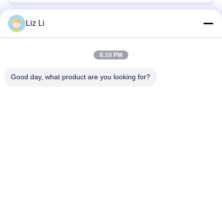
회
를
Liz Li
모든
요
8:10 PM
청
공기 현탁액 충격
공기 현탁액 봄
Good day, what product are you looking for?
하
벤즈 공기 현탁액 부
BMW 공기 현탁액 부
다
속
속
사
Audi 공기 현탁액 부
공기 서스펜션 충격
속
흡수기
이
트
랜드로버 공기 현탁
공기 현탁액 압축기
액 부속
맵