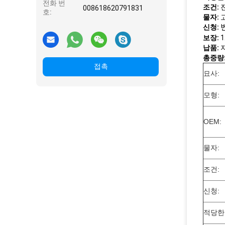
전화 번
조건:
진
008618620791831
호:
물자:
신청:
보장:
1
납품:
지
총중량
접촉
묘사:
모형:
OEM:
물자:
조건:
신청:
적당한