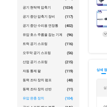
공기 현탁액 압축기
(1034)
공기 중단 압축기 장비
(117)
공기 중단 수리용 연장통
(402)
유압 호스 주름을 잡는 기계
(96)
트럭 공기 스프링
(116)
오두막 공기 스프링
(56)
산업 공기 스프링
(215)
상세 
자동 통제 팔
(119)
동력 조타 장치 펌프
(48)
설
동력 조타 장치 선반
(11)
유압 완충 장치
(104)