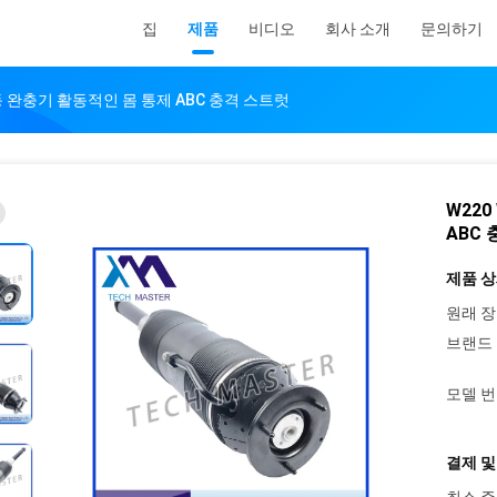
집
제품
비디오
회사 소개
문의하기
 자동 완충기 활동적인 몸 통제 ABC 충격 스트럿
W220
ABC
제품 상
원래 장
브랜드 
모델 번
결제 및