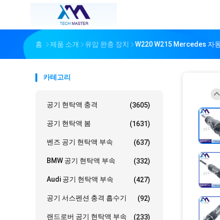
홈
제품 소개
유압 완충 장치
W220 W215 Mercedes
카테고리
공기 현탁액 충격
(3605)
공기 현탁액 봄
(1631)
벤즈 공기 현탁액 부속
(637)
BMW 공기 현탁액 부속
(332)
Audi 공기 현탁액 부속
(427)
공기 서스펜션 충격 흡수기
(92)
랜드로버 공기 현탁액 부속
(233)