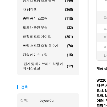
O
공기 스프링 밸브 블록
(146)
차 냉각팬
(368)
조
중단 공기 스프링
(118)
도요타 중단 부속
(32)
보
파워 리프트 게이트
(201)
원
코일 스프링 충격 흡수기
(76)
납
전송 케이스 조립
(15)
강
전기 및 하이브리드 차량 에
(12)
어 서스펜션...
제품 
W220
빠른 
접촉
묘사:
M
모형:
접촉:
Joyce Cui
OEM:
적당한 