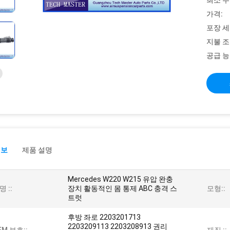
최소 주
가격:
포장 세
지불 조
공급 능
정보
제품 설명
Mercedes W220 W215 유압 완충
명 ::
장치 활동적인 몸 통제 ABC 충격 스
모형::
트럿
후방 좌로 2203201713
2203209113 2203208913 권리