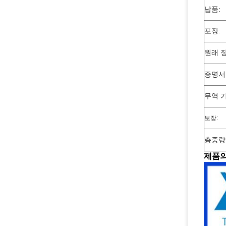
납품:
포장:
원래 
증명서
무역 기
보장:
총중량
제품의 