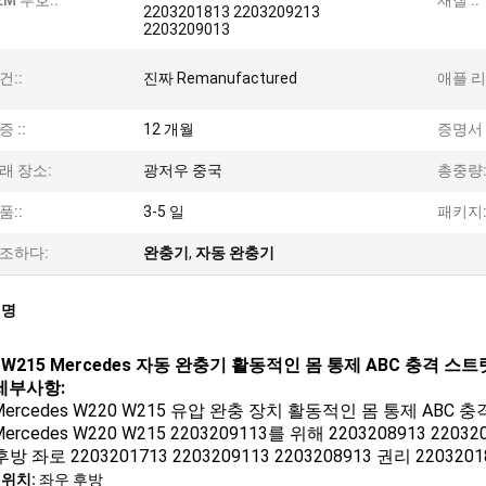
EM 부호::
재질 ::
2203201813 2203209213
2203209013
건::
진짜 Remanufactured
애플 리
증 ::
12 개월
증명서 :
래 장소:
광저우 중국
총중량:
품::
3-5 일
패키지:
조하다:
완충기
,
자동 완충기
설명
 W215 Mercedes 자동 완충기 활동적인 몸 통제 ABC 충격 스트
세부사항:
Mercedes W220 W215 유압 완충 장치 활동적인 몸 통제 ABC 
ercedes W220 W215 2203209113를 위해 2203208913 220320
후방 좌로 2203201713 2203209113 2203208913 권리 22032018
위치:
좌우 후방