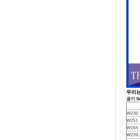
우리는
공기 S
W230
W251
W164
W220 (