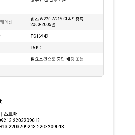
고무 강철 알루미늄
벤즈 W220 W215 CL& S 종류
케이션 ::
2000-2006년
:
TS16949
:
16 KG
:
필요조건으로 중립 패킹 또는
럿
충격 스트럿
9213 2203209013
13 2203209213 2203209013