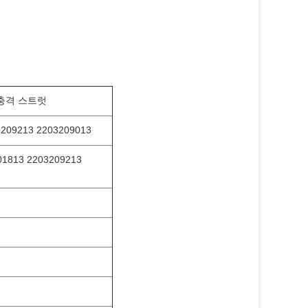
C 충격 스트럿
209213 2203209013
1813 2203209213