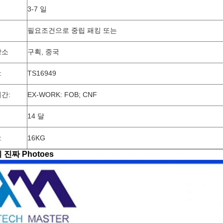
3-7 일
필요조건으로 중립 패킹 또는
장소
구획, 중국
:
TS16949
간:
EX-WORK: FOB; CNF
14 달
:
16KG
진짜 Photoes