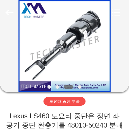
Copyright
©
2015
-
2026
Guangzhou
Tech
master
집
auto
parts
co.ltd.
All
Rights
Reserved.
제
품
비
디
도요타 중단 부속
오
Lexus LS460 도요타 중단은 정면 좌
공기 중단 완충기를 48010-50240 분해
회