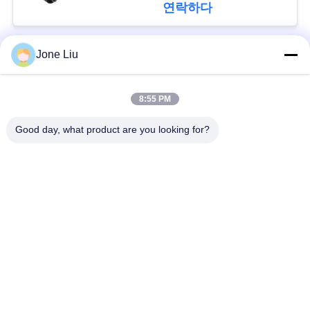
회
프링 충격
연락하다
를
요
Jone Liu
모든
청
8:55 PM
하
공기 현탁액 충격
공기 현탁액 봄
Good day, what product are you looking for?
다
벤즈 공기 현탁액 부
BMW 공기 현탁액 부
속
속
사
Audi 공기 현탁액 부
공기 서스펜션 충격
이
속
흡수기
트
랜드로버 공기 현탁
맵
공기 현탁액 압축기
액 부속