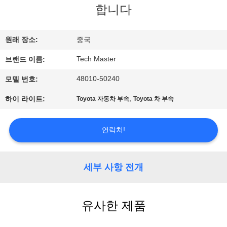
합니다
사
소
원래 장소:
중국
개
Tech Master
브랜드 이름:
48010-50240
모델 번호:
공
,
하이 라이트:
Toyota 자동차 부속
Toyota 차 부속
장
견
연락처!
학
세부 사항 전개
품
유사한 제품
질