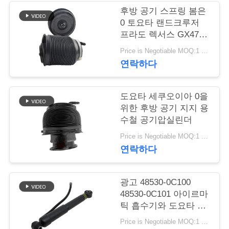
관
후방 공기 스프링 봄은
리
0 토요타 랜드크루저
프라도 렉서스 GX470
아이르마틱 에어백에
Price is Negotiable MOQ:1 PC
문
적합합니다
연락하다
의
하
도요타 세쿠오이아 0을
위한 후방 공기 지지 용
기
수철 공기압실린더
Price is Negotiable MOQ:1 PC
연락하다
소
식
광고 48530-0C100
48530-0C101 아이르마
틱 흡수기와 도요타 세
조
쿠오이아 후방 공기 스
Price is Negotiable MOQ:1 PC