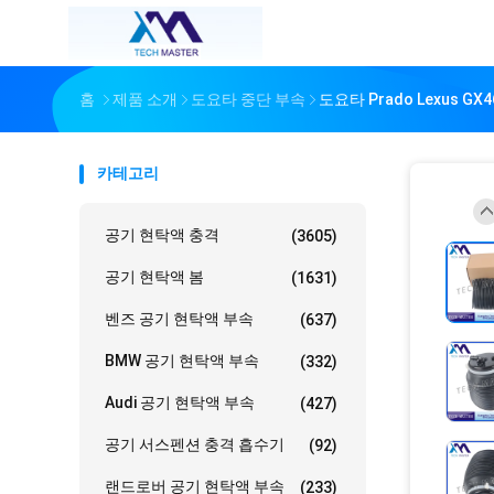
홈
제품 소개
도요타 중단 부속
도요타 Prado Lexus 
카테고리
공기 현탁액 충격
(3605)
공기 현탁액 봄
(1631)
벤즈 공기 현탁액 부속
(637)
BMW 공기 현탁액 부속
(332)
Audi 공기 현탁액 부속
(427)
공기 서스펜션 충격 흡수기
(92)
랜드로버 공기 현탁액 부속
(233)