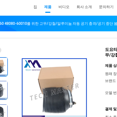
집
제품
비디오
회사 소개
문의하기
GX460 48080-60010를 위한 고무/강철/알루미늄 자동 공기 충격/공기 중단 
도요타 
무/강
제품 상
원래 장
브랜드 
모델 번
결제 및