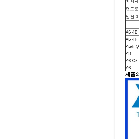
배회자 
랜드로
발견 
A6 4B 
A6 4F
Audi 
A8
A6 C5
A6
제품의 