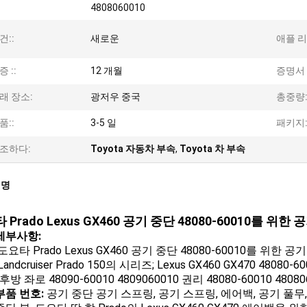
4808060010
건::
새로운
애플 리
증 ::
12 개월
증명서 :
래 장소:
광저우 중국
총중량:
품::
3-5 일
패키지:
조하다:
Toyota 자동차 부속
,
Toyota 차 부속
설명
 Prado Lexus GX460 공기 중단 48080-60010를 위
세부사항:
도요타 Prado Lexus GX460 공기 중단 48080-60010를 위한 
Landcruiser Prado 150의 시리즈; Lexus GX460 GX470 48080-60
후방 좌로 48090-60010 4809060010 권리 48080-60010 48080
부품 번호:
공기 중단 공기 스프링, 공기 스프링, 에어백, 공기 풀무