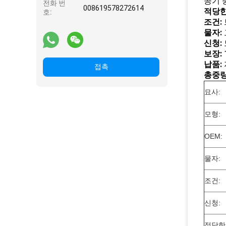
공기 중
전화 번
008619578272614
적당한
호:
조건:
물자:
신청:
보장:
납품:
접촉
총중량
묘사:
모형:
OEM:
물자:
조건:
신청:
적당한