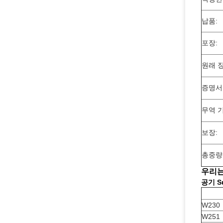
납품:
포장:
원래 
증명서
무역 기
보장:
총중량
우리는
공기 S
W230
W251