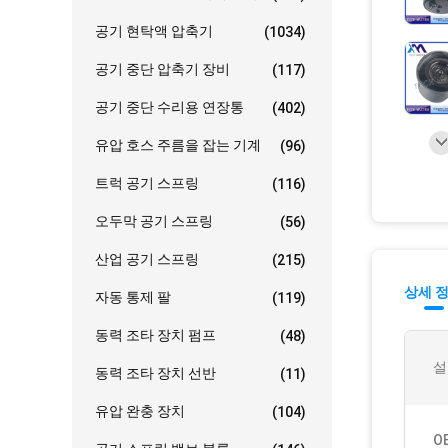
공기 현탁액 압축기
(1034)
공기 중단 압축기 장비
(117)
공기 중단 수리용 연장통
(402)
유압 호스 주름을 잡는 기계
(96)
트럭 공기 스프링
(116)
오두막 공기 스프링
(56)
산업 공기 스프링
(215)
상세 
자동 통제 팔
(119)
동력 조타 장치 펌프
(48)
설
동력 조타 장치 선반
(11)
유압 완충 장치
(104)
O