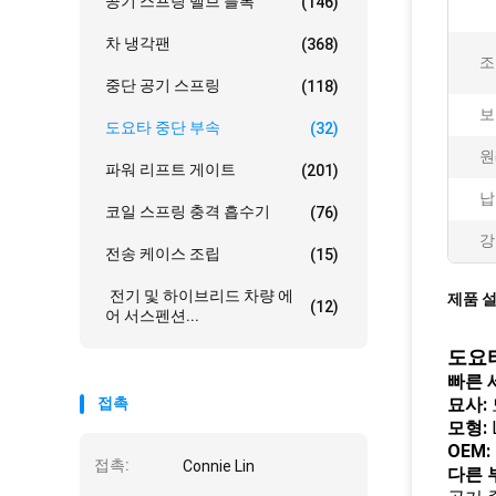
공기 스프링 밸브 블록
(146)
차 냉각팬
(368)
조
중단 공기 스프링
(118)
보
도요타 중단 부속
(32)
원
파워 리프트 게이트
(201)
납
코일 스프링 충격 흡수기
(76)
강
전송 케이스 조립
(15)
전기 및 하이브리드 차량 에
제품 
(12)
어 서스펜션...
도요타
빠른 
접촉
묘사:
모형:
OEM:
접촉:
Connie Lin
다른 