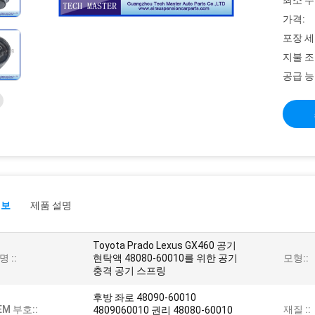
최소 주
가격:
포장 세
지불 조
공급 능
정보
제품 설명
Toyota Prado Lexus GX460 공기
명 ::
현탁액 48080-60010를 위한 공기
모형::
충격 공기 스프링
후방 좌로 48090-60010
EM 부호::
재질 ::
4809060010 권리 48080-60010