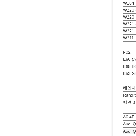
W164
W220 (
W220
W221 (
W221
W211
F02
E66 (
E65 E
E53 X
레인지
Rand
발견 3
A6 4F
Audi
Audi