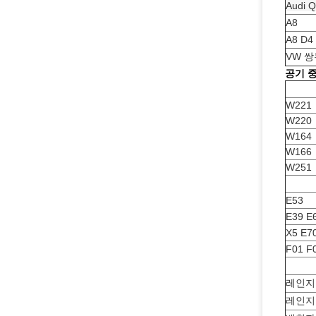
Audi 
A8
A8 D4
VW 쌍
공기 
W221
W220
W164
W166
W251
E53
E39 E
X5 E7
F01 F
레인지
레인지로