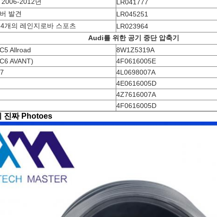
2006-2012년
LR041777
버 발견
LR045251
3 4개의 레인지로바 스포츠
LR023964
Audi를 위한 공기 중단 압축기
C5 Allroad
8W1Z5319A
 C6 AVANT)
4F0616005E
Q7
4L0698007A
4E0616005D
4Z7616007A
4F0616005D
진짜 Photoes