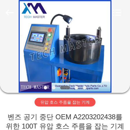
Copyright
©
2015
-
2026
Guangzhou
Tech
master
집
auto
parts
co.ltd.
All
Rights
Reserved.
제
품
비
디
유압 호스 주름을 잡는 기계
오
벤즈 공기 중단 OEM A2203202438를
위한 100T 유압 호스 주름을 잡는 기계
회