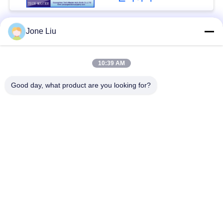
회
를
Jone Liu
모든
요
청
10:39 AM
공기 현탁액 충격
공기 현탁액 봄
하
Good day, what product are you looking for?
다
벤즈 공기 현탁액 부
BMW 공기 현탁액 부
속
속
사
Audi 공기 현탁액 부
공기 서스펜션 충격
이
속
흡수기
트
랜드로버 공기 현탁
공기 현탁액 압축기
맵
액 부속