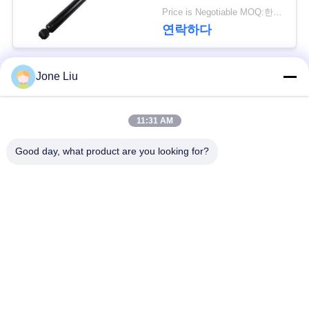
회
Abc 중단 충격
Price is Negotiable MOQ:한대 pc / PC
를
연락하다
요
Jone Liu
청
모든
하
11:31 AM
공기 현탁액 충격
공기 현탁액 봄
다
Good day, what product are you looking for?
벤즈 공기 현탁액 부
BMW 공기 현탁액 부
사
속
속
이
Audi 공기 현탁액 부
공기 서스펜션 충격
트
속
흡수기
맵
랜드로버 공기 현탁
공기 현탁액 압축기
액 부속