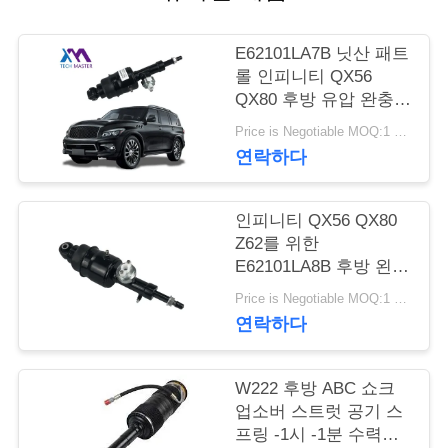
관
리
E62101LA7B 닛산 패트
롤 인피니티 QX56
QX80 후방 유압 완충
문
버팀대
Price is Negotiable MOQ:1 PC
의
연락하다
하
인피니티 QX56 QX80
기
Z62를 위한
E62101LA8B 후방 왼쪽
우측 유압 완충 버팀대
소
Price is Negotiable MOQ:1 PC
연락하다
식
W222 후방 ABC 쇼크
조
업소버 스트럿 공기 스
프링 -1시 -1분 수력