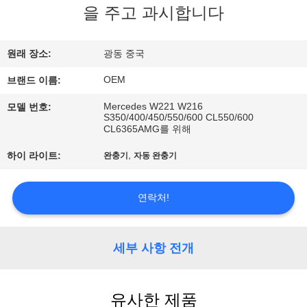
을 주고 과시합니다
사
소
원래 장소:
광동 중국
개
OEM
브랜드 이름:
Mercedes W221 W216
모델 번호:
S350/400/450/550/600 CL550/600
공
CL6365AMG를 위해
장
,
하이 라이트:
완충기
자동 완충기
견
연락처!
학
세부 사항 전개
품
질
유사한 제품