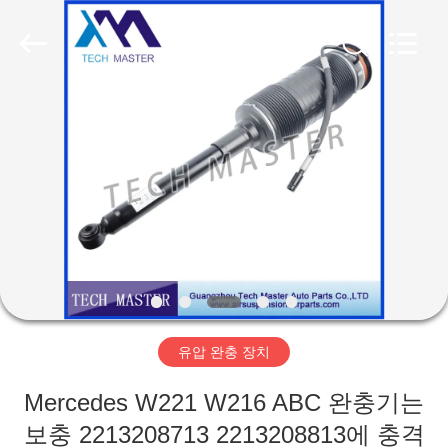
Copyright
©
2015
-
2026
Guangzhou
Tech
master
집
auto
parts
co.ltd.
All
Rights
Reserved.
제
품
비
디
유압 완충 장치
오
Mercedes W221 W216 ABC 완충기는
보충 2213208713 2213208813에 충격
회