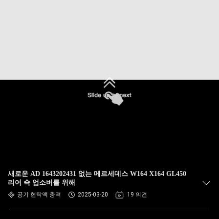
사
소
개
공
장
견
학
새로운 AD 1643202431 없는 메르세데스 W164 X164 GL450
품
리어 쇽 업소버를 위해
공기 현탁액 충격
2025-03-20
19 의견
질