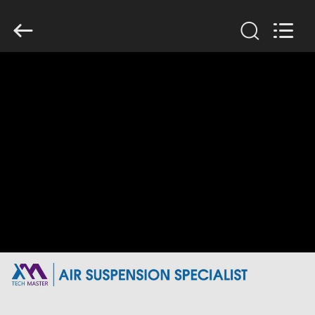
Copyright
©
2015
-
2026
Guangzhou
Tech
master
집
auto
parts
co.ltd.
All
Rights
Reserved.
제
품
비
디
오
회